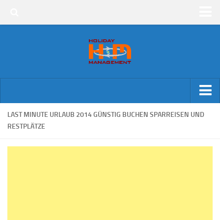
Kreuzfahrten
LAST MINUTE URLAUB 2014 GÜNSTIG BUCHEN SPARREISEN UND
RESTPLÄTZE
Last Minute Urlaub
Kurzurlaub
Badeferien
Badeferien Bulgarien
Badeferien Belek
Badeferien Tunesien